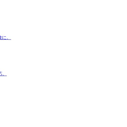
数に。
応。