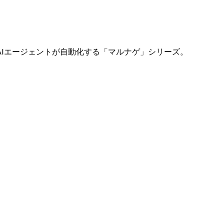
AIエージェントが自動化する「マルナゲ」シリーズ。