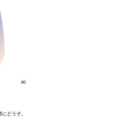
AI
。
軽にどうぞ。