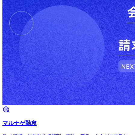
マルナゲ勤怠