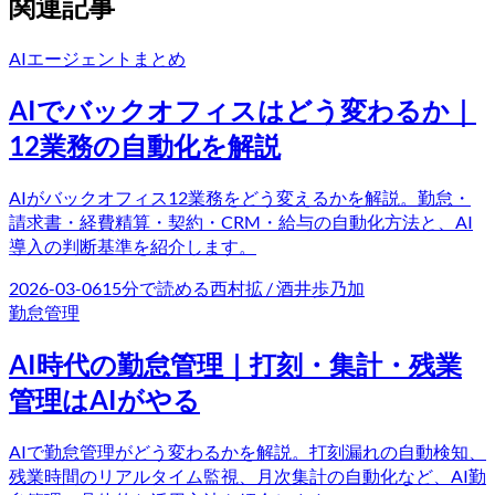
関連記事
AIエージェント
まとめ
AIでバックオフィスはどう変わるか｜
12業務の自動化を解説
AIがバックオフィス12業務をどう変えるかを解説。勤怠・
請求書・経費精算・契約・CRM・給与の自動化方法と、AI
導入の判断基準を紹介します。
2026-03-06
15
分で読める
西村拡 / 酒井歩乃加
勤怠管理
AI時代の勤怠管理｜打刻・集計・残業
管理はAIがやる
AIで勤怠管理がどう変わるかを解説。打刻漏れの自動検知、
残業時間のリアルタイム監視、月次集計の自動化など、AI勤