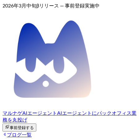
2026年3月中旬βリリース — 事前登録実施中
マルナゲAIエージェント
AIエージェントにバックオフィス業
務を丸投げ
事前登録する
ブログ一覧