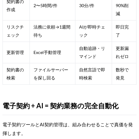
契約書の
2〜5時間/件
30分/件
90%削
作成
減
リスクチ
法務に依頼→1週間
AIが即時チェ
即日完
ェック
待ち
ック
了
自動追跡・リ
更新漏
更新管理
Excel手動管理
マインド
れゼロ
契約書の
ファイルサーバー
自然言語で即
数秒で
検索
を探し回る
時検索
発見
電子契約 + AI = 契約業務の完全自動化
電子契約ツールとAI契約管理は、組み合わせることで真価を発
揮します。