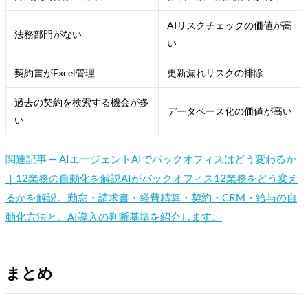
AIリスクチェックの価値が高
法務部門がない
い
契約書がExcel管理
更新漏れリスクの排除
過去の契約を検索する機会が多
データベース化の価値が高い
い
関連記事 —
AIエージェント
AIでバックオフィスはどう変わるか
｜12業務の自動化を解説
AIがバックオフィス12業務をどう変え
るかを解説。勤怠・請求書・経費精算・契約・CRM・給与の自
動化方法と、AI導入の判断基準を紹介します。
まとめ