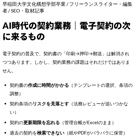
早稲田大学文化構想学部卒業 / フリーランスライター・編集
者 / SEO・取材記事
AI時代の契約業務｜電子契約の次
に来るもの
電子契約の普及で、契約書の「印刷→押印→郵送」は解消され
つつあります。しかし、契約業務の課題はそれだけではありま
せん。
契約書の
作成に時間がかかる
（テンプレートの選択、条項の
調整）
契約条項の
リスクを見落とす
（法務レビューが追いつかな
い）
契約の
更新期限を忘れる
（管理台帳がExcelのまま）
過去の契約を
検索できない
（紙やPDFがバラバラに保管）