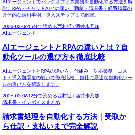
AIエージェントでバックオフィス業務を自動化する方法を解
説。RPA・チャットAIとの違い、勤怠・請求書・経費精算の
具体的な活用事例、導入ステップまで網羅。
2026-03-06
15
分で読める
西村拡 / 酒井歩乃加
AIエージェント
AIエージェントとRPAの違いとは？自
動化ツールの選び方を徹底比較
AIエージェントとRPAの違いを、仕組み・対応業務・コス
ト・導入難易度の観点で徹底比較。自社に最適な自動化ツー
ルの選び方を解説します。
2026-03-06
12
分で読める
西村拡 / 酒井歩乃加
請求書・インボイス
まとめ
請求書処理を自動化する方法｜受取か
ら仕訳・支払いまで完全解説