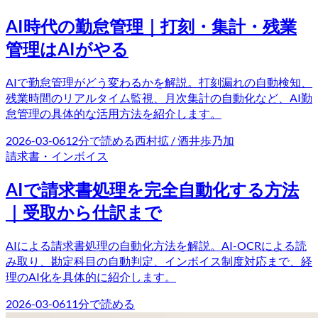
AI時代の勤怠管理｜打刻・集計・残業
管理はAIがやる
AIで勤怠管理がどう変わるかを解説。打刻漏れの自動検知、
残業時間のリアルタイム監視、月次集計の自動化など、AI勤
怠管理の具体的な活用方法を紹介します。
2026-03-06
12
分で読める
西村拡 / 酒井歩乃加
請求書・インボイス
AIで請求書処理を完全自動化する方法
｜受取から仕訳まで
AIによる請求書処理の自動化方法を解説。AI-OCRによる読
み取り、勘定科目の自動判定、インボイス制度対応まで、経
理のAI化を具体的に紹介します。
2026-03-06
11
分で読める