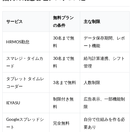
無料プラン
サービス
主な制限
の条件
30名まで無
データ保存期間、レポ
HRMOS勤怠
料
ート機能
スマレジ・タイムカ
30名まで無
給与計算連携、シフト
ード
料
管理
タブレット タイムレ
3名まで無料
人数制限
コーダー
制限付き無
広告表示、一部機能制
IEYASU
料
限
Googleスプレッドシ
自分で仕組みを作る必
完全無料
ート
要あり