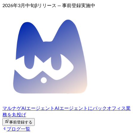
2026年3月中旬βリリース — 事前登録実施中
マルナゲAIエージェント
AIエージェントにバックオフィス業
務を丸投げ
事前登録する
ブログ一覧