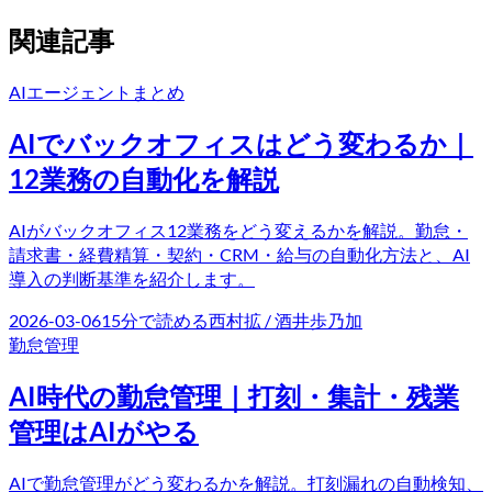
関連記事
AIエージェント
まとめ
AIでバックオフィスはどう変わるか｜
12業務の自動化を解説
AIがバックオフィス12業務をどう変えるかを解説。勤怠・
請求書・経費精算・契約・CRM・給与の自動化方法と、AI
導入の判断基準を紹介します。
2026-03-06
15
分で読める
西村拡 / 酒井歩乃加
勤怠管理
AI時代の勤怠管理｜打刻・集計・残業
管理はAIがやる
AIで勤怠管理がどう変わるかを解説。打刻漏れの自動検知、