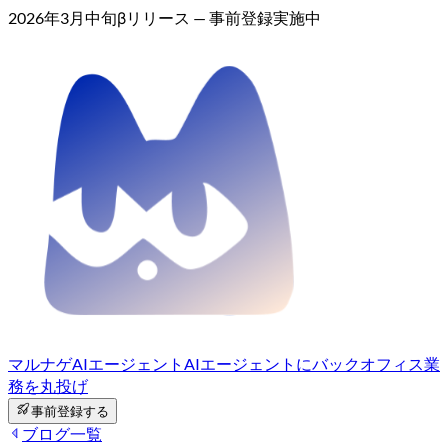
2026年3月中旬βリリース — 事前登録実施中
マルナゲAIエージェント
AIエージェントにバックオフィス業
務を丸投げ
事前登録する
ブログ一覧