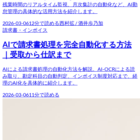
残業時間のリアルタイム監視、月次集計の自動化など、AI勤
怠管理の具体的な活用方法を紹介します。
2026-03-06
12
分で読める
西村拡 / 酒井歩乃加
請求書・インボイス
AIで請求書処理を完全自動化する方法
｜受取から仕訳まで
AIによる請求書処理の自動化方法を解説。AI-OCRによる読
み取り、勘定科目の自動判定、インボイス制度対応まで、経
理のAI化を具体的に紹介します。
2026-03-06
11
分で読める