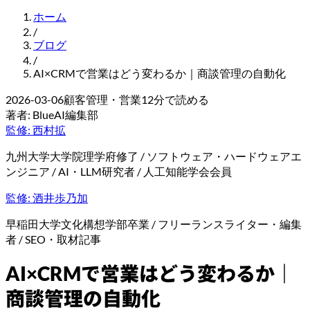
ホーム
/
ブログ
/
AI×CRMで営業はどう変わるか｜商談管理の自動化
2026-03-06
顧客管理・営業
12
分で読める
著者:
BlueAI編集部
監修:
西村拡
九州大学大学院理学府修了 / ソフトウェア・ハードウェアエ
ンジニア / AI・LLM研究者 / 人工知能学会会員
監修:
酒井歩乃加
早稲田大学文化構想学部卒業 / フリーランスライター・編集
者 / SEO・取材記事
AI×CRMで営業はどう変わるか｜
商談管理の自動化