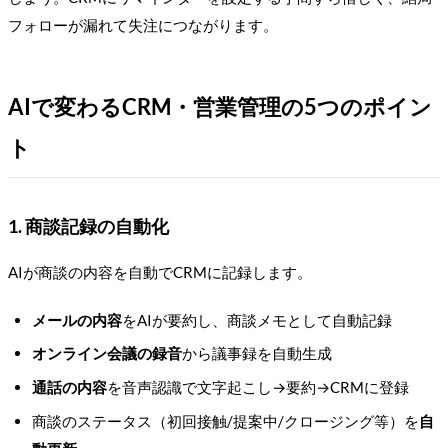
フォローが漏れて失注につながります。
AIで変わるCRM・営業管理の5つのポイン
ト
1. 商談記録の自動化
AIが商談の内容を自動でCRMに記録します。
メールの内容
をAIが要約し、商談メモとして自動記録
オンライン会議の録音
から議事録を自動生成
通話の内容
を音声認識で文字起こし→要約→CRMに登録
商談のステータス（初回接触/提案中/クロージング等）を
自