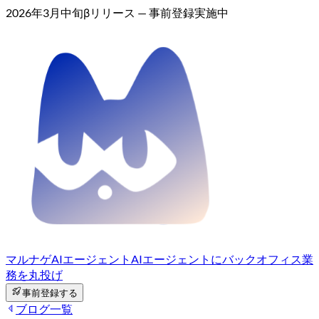
2026年3月中旬βリリース — 事前登録実施中
マルナゲAIエージェント
AIエージェントにバックオフィス業
務を丸投げ
事前登録する
ブログ一覧