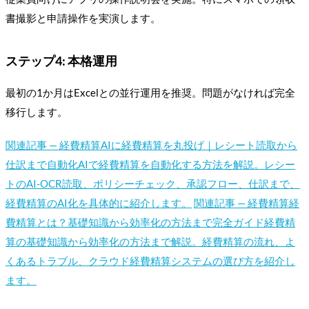
書撮影と申請操作を実演します。
ステップ4: 本格運用
最初の1か月はExcelとの並行運用を推奨。問題がなければ完全
移行します。
関連記事 —
経費精算
AIに経費精算を丸投げ｜レシート読取から
仕訳まで自動化
AIで経費精算を自動化する方法を解説。レシー
トのAI-OCR読取、ポリシーチェック、承認フロー、仕訳まで、
経費精算のAI化を具体的に紹介します。
関連記事 —
経費精算
経
費精算とは？基礎知識から効率化の方法まで完全ガイド
経費精
算の基礎知識から効率化の方法まで解説。経費精算の流れ、よ
くあるトラブル、クラウド経費精算システムの選び方を紹介し
ます。